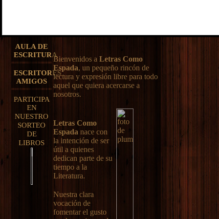
AULA DE
ESCRITURA
Bienvenidos a
Letras Como
Espada
, un pequeño rincón de
ESCRITORES
lectura y expresión libre para todo
AMIGOS
aquel que quiera acercarse a
nosotros.
PARTICIPA
EN
NUESTRO
Letras Como
SORTEO
Espada
nace con
DE
la intención de ser
LIBROS
útil a quienes
dedican parte de su
tiempo a la
Literatura.
Nuestra clara
vocación de
fomentar el gusto