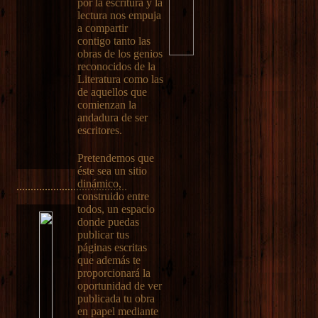
por la escritura y la
lectura nos empuja
a compartir
contigo tanto las
obras de los genios
reconocidos de la
Literatura como las
de aquellos que
comienzan la
andadura de ser
escritores.
Pretendemos que
éste sea un sitio
dinámico,
.......................................
construido entre
todos, un espacio
donde puedas
publicar tus
páginas escritas
que además te
proporcionará la
oportunidad de ver
publicada tu obra
en papel mediante