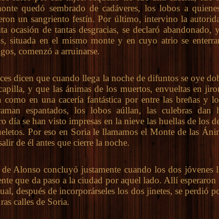
monte quedó sembrado de cadáveres, los lobos a quiene
eron un sangriento festín. Por último, intervino la autorid
ta ocasión de tantas desgracias, se declaró abandonado, y 
os, situada en el mismo monte y en cuyo atrio se enterra
gos, comenzó a arruinarse.
 dicen que cuando llega la noche de difuntos se oye dobl
apilla, y que las ánimas de los muertos, envueltas en jiro
n como en una cacería fantástica por entre las breñas y lo
aman espantados, los lobos aúllan, las culebras dan 
tro día se han visto impresas en la nieve las huellas de los 
ueletos. Por eso en Soria le llamamos el Monte de las Áni
alir de él antes que cierre la noche.
 Alonso concluyó justamente cuando los dos jóvenes l
nte que da paso a la ciudad por aquel lado. Allí esperaron 
cual, después de incorporárseles los dos jinetes, se perdió po
ras calles de Soria.