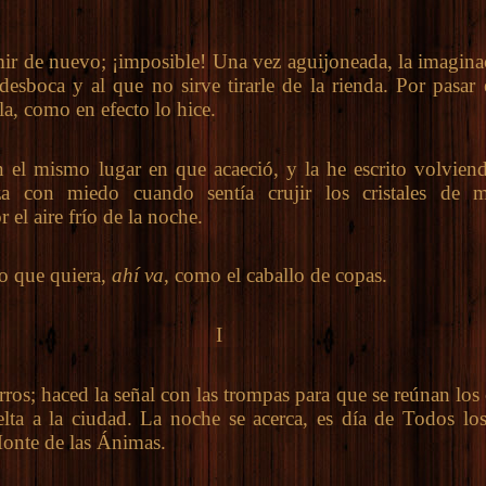
 de nuevo; ¡imposible! Una vez aguijoneada, la imagina
desboca y al que no sirve tirarle de la rienda. Por pasar 
rla, como en efecto lo hice.
 mismo lugar en que acaeció, y la he escrito volvien
za con miedo cuando sentía crujir los cristales de m
 el aire frío de la noche.
 que quiera,
ahí va
, como el caballo de copas.
I
s; haced la señal con las trompas para que se reúnan los 
lta a la ciudad. La noche se acerca, es día de Todos lo
Monte de las Ánimas.