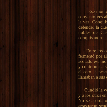
-Ese monte qu
convento ves al
la vez. Conquis
defender la ciu
nobles de Cas
conquistaron.
Entre los caba
fermentó por al
acotado ese mon
y contribuir a 
el coto, a pes
llamaban a sus
Cundió la voz d
y a los otros e
No se acordaron
arrastraron sen