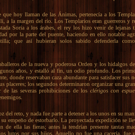
e hoy llaman de las Ánimas, pertenecía a los Templar
lí, a la margen del río. Los Templarios eran guerreros y r
tada Soria a los árabes, el rey los hizo venir de lejanas t
dad por la parte del puente, haciendo en ello notable agr
tilla; que así hubieran solos sabido defenderla como
lleros de la nueva y poderosa Orden y los hidalgos de
gunos años, y estalló al fin, un odio profundo. Los prime
te, donde reservaban caza abundante para satisfacer sus n
sus placeres; los segundos determinaron organizar una gran
ar de las severas prohibiciones de los
clérigos con espu
 enemigos.
el reto, y nada fue parte a detener a los unos en su maní
n su empeño de estorbarlo. La proyectada expedición se lle
 de ella las fieras; antes la tendrían presente tantas m
dos lutos por sus hijos. Aquello no fue una cacería, fue u