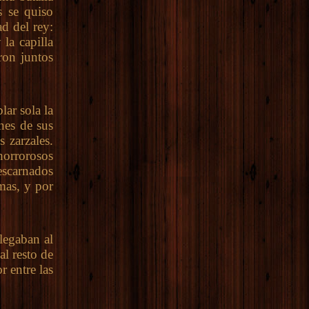
s se quiso
ad del rey:
la capilla
ron juntos
ar sola la
nes de sus
s zarzales.
horrorosos
descarnados
mas, y por
legaban al
al resto de
r entre las