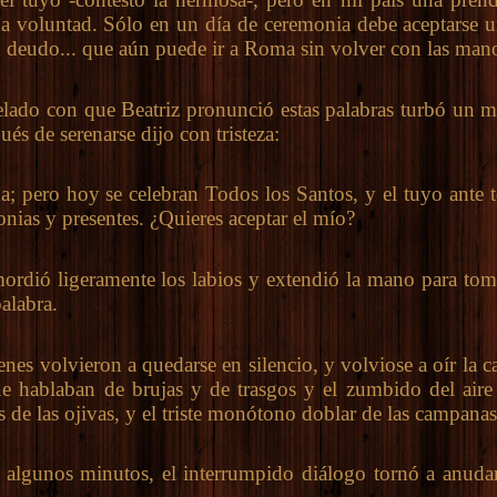
 voluntad. Sólo en un día de ceremonia debe aceptarse u
deudo... que aún puede ir a Roma sin volver con las mano
do con que Beatriz pronunció estas palabras turbó un 
és de serenarse dijo con tristeza:
pero hoy se celebran Todos los Santos, y el tuyo ante 
onias y presentes. ¿Quieres aceptar el mío?
dió ligeramente los labios y extendió la mano para toma
alabra.
 volvieron a quedarse en silencio, y volviose a oír la c
ue hablaban de brujas y de trasgos y el zumbido del aire
os de las ojivas, y el triste monótono doblar de las campanas
unos minutos, el interrumpido diálogo tornó a anudar