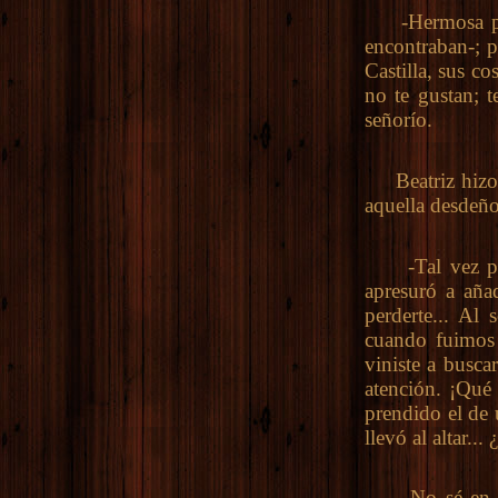
-Hermosa prim
encontraban-; p
Castilla, sus co
no te gustan; t
señorío.
Beatriz hizo un
aquella desdeño
-Tal vez por 
apresuró a aña
perderte... Al
cuando fuimos 
viniste a busca
atención. ¡Qué 
prendido el de 
llevó al altar...
-No sé en el t