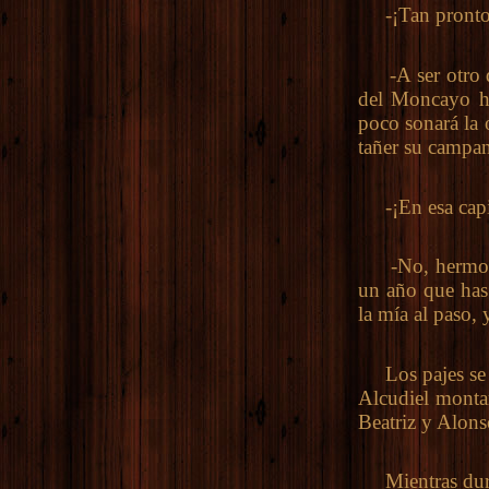
-¡Tan pronto
-A ser otro dí
del Moncayo ha
poco sonará la 
tañer su campan
-¡En esa capil
-No, hermosa p
un año que has
la mía al paso, 
Los pajes se re
Alcudiel montar
Beatriz y Alons
Mientras duraba