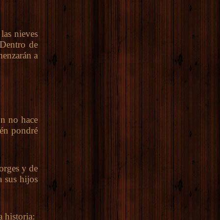
las nieves
 Dentro de
menzarán a
ún no hace
ién pondré
orges y de
 sus hijos
historia: