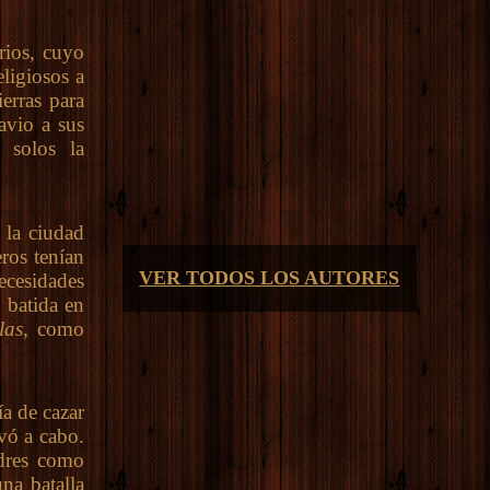
ios, cuyo
eligiosos a
ierras para
avio a sus
 solos la
 la ciudad
ros tenían
VER TODOS LOS AUTORES
ecesidades
 batida en
elas,
como
a de cazar
vó a cabo.
adres como
na batalla