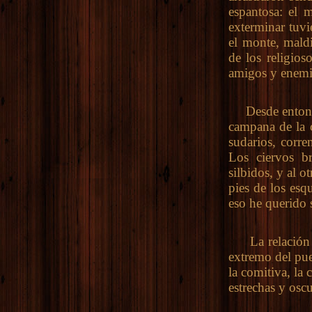
espantosa: el 
exterminar tuvi
el monte, maldi
de los religios
amigos y enemi
Desde entonces
campana de la c
sudarios, corre
Los ciervos br
silbidos, y al o
pies de los esq
eso he querido s
La relación de
extremo del pue
la comitiva, la 
estrechas y oscu