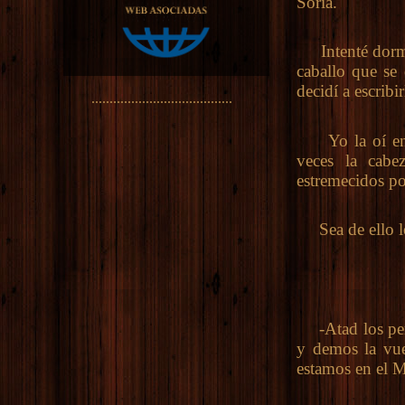
Soria.
Intenté dormir
caballo que se 
decidí a escribi
.......................................
Yo la oí en el
veces la cabe
estremecidos por
Sea de ello lo
-Atad los perro
y demos la vue
estamos en el 