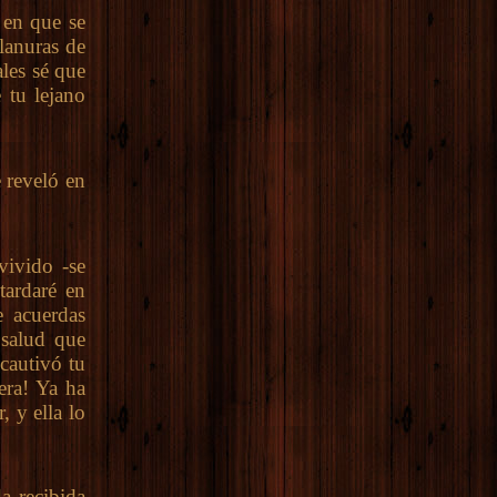
en que se
llanuras de
ales sé que
 tu lejano
 reveló en
ivido -se
tardaré en
e acuerdas
 salud que
 cautivó tu
era! Ya ha
, y ella lo
a recibida