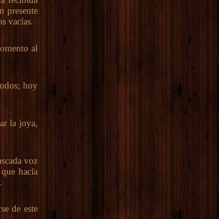
n presente
s vacías.
momento al
todos; hoy
r la joya,
ascada voz
 que hacía
.
se de este