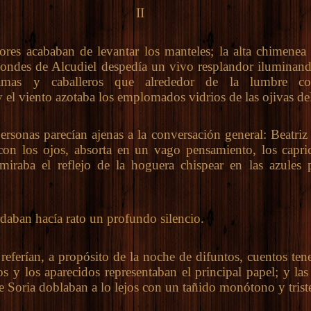
II
 acababan de levantar los manteles; la alta chimenea 
 condes de Alcudiel despedía un vivo resplandor iluminan
mas y caballeros que alrededor de la lumbre co
y el viento azotaba los emplomados vidrios de las ojivas del
onas parecían ajenas a la conversación general: Beatriz
 con los ojos, absorta en un vago pensamiento, los capri
miraba el reflejo de la hoguera chispear en las azules 
an hacía rato un profundo silencio.
erían, a propósito de la noche de difuntos, cuentos ten
os y los aparecidos representaban el principal papel; y la
de Soria doblaban a lo lejos con un tañido monótono y trist