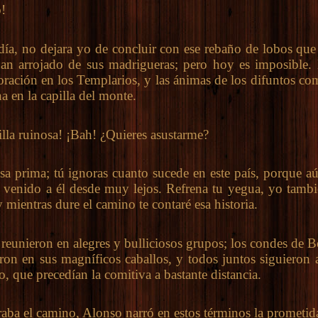
!
a, no dejara yo de concluir con ese rebaño de lobos que 
n arrojado de sus madrigueras; pero hoy es imposible.
oración en los Templarios, y las ánimas de los difuntos co
a en la capilla del monte.
la ruinosa! ¡Bah! ¿Quieres asustarme?
rima; tú ignoras cuanto sucede en este país, porque a
 venido a él desde muy lejos. Refrena tu yegua, yo tamb
y mientras dure el camino te contaré esa historia.
unieron en alegres y bulliciosos grupos; los condes de B
on en sus magníficos caballos, y todos juntos siguieron a
o, que precedían la comitiva a bastante distancia.
 el camino, Alonso narró en estos términos la prometida 