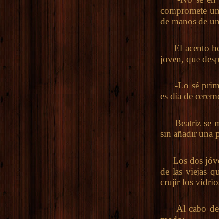
compromete una
de manos de un 
El acento hela
joven, que despu
-Lo sé prima; 
es día de cerem
Beatriz se mor
sin añadir una p
Los dos jóvenes
de las viejas q
crujir los vidri
Al cabo de alg