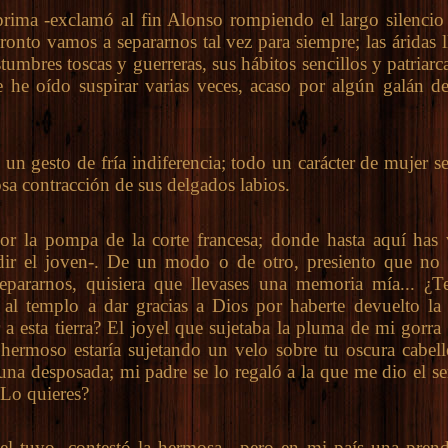
a -exclamó al fin Alonso rompiendo el largo silencio 
ronto vamos a separarnos tal vez para siempre; las áridas 
stumbres toscas y guerreras, sus hábitos sencillos y patriarc
e he oído suspirar varias veces, acaso por algún galán de
 gesto de fría indiferencia; todo un carácter de mujer se
sa contracción de sus delgados labios.
la pompa de la corte francesa; donde hasta aquí has v
dir el joven-. De un modo o de otro, presiento que no 
 separarnos, quisiera que llevases una memoria mía... ¿T
al templo a dar gracias a Dios por haberte devuelto la
r a esta tierra? El joyel que sujetaba la pluma de mi gorra
hermoso estaría sujetando un velo sobre tu oscura cabell
una desposada; mi padre se lo regaló a la que me dio el ser
 ¿Lo quieres?
uyo -contestó la hermosa-, pero en mi país una prend