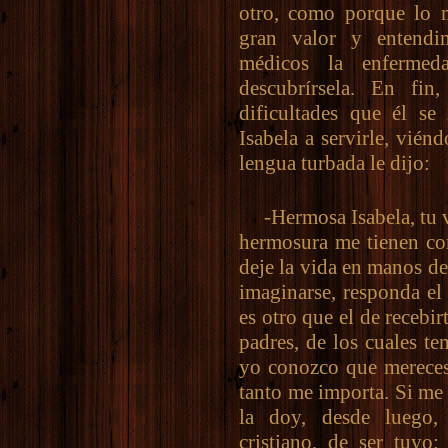
otro, como porque lo 
gran valor y entendi
médicos la enfermed
descubrírsela. En fi
dificultades que él se
Isabela a servirle, vié
lengua turbada le dijo:
-Hermosa Isabela, tu va
hermosura me tienen co
deje la vida en manos d
imaginarse, responda el
es otro que el de recebi
padres, de los cuales t
yo conozco que mereces
tanto me importa. Si me 
la doy, desde luego,
cristiano, de ser tuyo