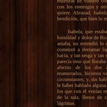
muestras de vuestro co
con los enemigos y otr
quiere. Abrazad, Isabel
bendición, que bien lo m
Isabela, que estaba s
humildad y dolor de Ric
amaba, no entendió lo q
comenzó a derramar lág
hacía, y tan sesga y ta
parecía sino que lloraba
afectos de los dos 
enamorados, hicieron ve
circunstantes; y, sin ha
le haber hablado alguna
los que con él venían re
de la sala, llenos de
lágrimas.