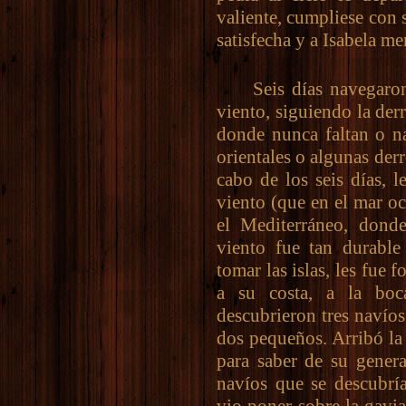
valiente, cumpliese con s
satisfecha y a Isabela me
Seis días navegaron 
viento, siguiendo la derr
donde nunca faltan o na
orientales o algunas derr
cabo de los seis días, 
viento (que en el mar o
el Mediterráneo, donde
viento fue tan durable 
tomar las islas, les fue 
a su costa, a la boca
descubrieron tres navío
dos pequeños. Arribó la
para saber de su genera
navíos que se descubría
vio poner sobre la gavi