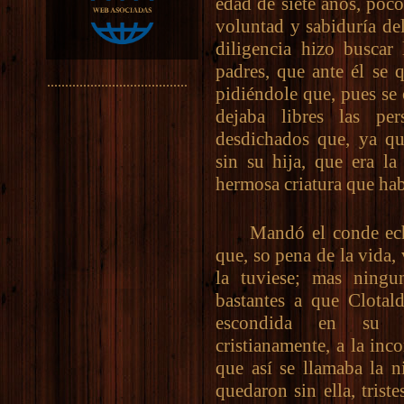
edad de siete años, poc
voluntad y sabiduría de
diligencia hizo buscar 
padres, que ante él se q
.......................................
pidiéndole que, pues se
dejaba libres las pe
desdichados que, ya q
sin su hija, que era l
hermosa criatura que hab
Mandó el conde echa
que, so pena de la vida,
la tuviese; mas ningu
bastantes a que Clotald
escondida en su n
cristianamente, a la in
que así se llamaba la n
quedaron sin ella, trist