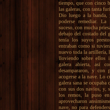
tiempo, que con cinco b
las galeras, con tanta fu
Dio luego a la banda, 
poderse remediar. La 
suceso, con mucha priesa
debajo del costado del 
tenía los suyos prest
entraban como si tuvie
nuevo toda la artillería,
lloviendo sobre ellos 
galera abierta, así 
desampararon, y con p
acogerse a la nave. Lo c
galera sana se ocupaba c
con sus dos navíos, y, s
los remos, la puso en
aprovecharon ansimismo
nave, no para defenders