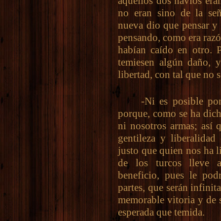
aquellos dos navíos era
no eran sino de la señ
nueva dio que pensar y 
pensando, como era razó
habían caído en otro. 
temiesen algún daño, y
libertad, con tal que no 
-Ni es posible poner
porque, como se ha dicho
ni nosotros armas; así 
gentileza y liberalidad
justo que quien nos ha l
de los turcos lleve 
beneficio, pues le pod
partes, que serán infinit
memorable vitoria y de 
esperada que temida.