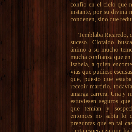
confío en el cielo que 
instante, por su divina 
condenen, sino que redu
Temblaba Ricaredo, ca
suceso. Clotaldo bus
ánimo a su mucho temor
mucha confianza que en 
Isabela, a quien encom
vías que pudiese escusas
que, puesto que estaba
recebir martirio, todav
amarga carrera. Una y m
estuviesen seguros que
que temían y sospec
entonces no sabía lo 
preguntas que en tal cas
cierta esperanza que ha