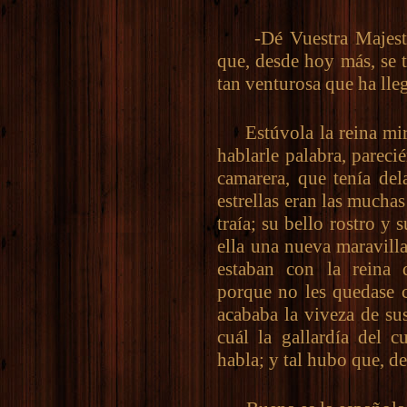
-Dé Vuestra Majestad 
que, desde hoy más, se 
tan venturosa que ha lle
Estúvola la reina mira
hablarle palabra, parec
camarera, que tenía del
estrellas eran las mucha
traía; su bello rostro y s
ella una nueva maravill
estaban con la reina q
porque no les quedase c
acababa la viveza de sus
cuál la gallardía del c
habla; y tal hubo que, de