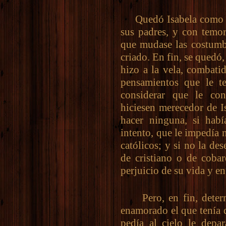
Quedó Isabela como hu
sus padres, y con temor
que mudase las costumbr
criado. En fin, se quedó,
hizo a la vela, combati
pensamientos que le te
considerar que le co
hiciesen merecedor de I
hacer ninguna, si habí
intento, que le impedía 
católicos; y si no la de
de cristiano o de coba
perjuicio de su vida y e
Pero, en fin, determ
enamorado el que tenía d
pedía al cielo le depa