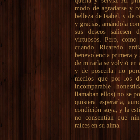
quería y servía. Al pr
modo de agradarse y co
belleza de Isabel, y de c
y gracias, amándola com
sus deseos saliesen 
virtuosos. Pero, como 
cuando Ricaredo ardí
benevolencia primera y 
de mirarla se volvió en
y de poseerla: no porq
medios que por los d
incomparable honesti
llamaban ellos) no se po
quisiera esperarla, au
condición suya, y la est
no consentían que ni
raíces en su alma.