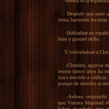
-Buena es la española, 
Después que pasó algú
reina, haciendo levantar a
-Habladme en español, 
bien y gustaré dello.
Y, volviéndose a Clota
-Clotaldo, agravio me 
tesoro tantos años ha en
haya movido a codicia: o
porque de derecho es mí
-Señora -respondió Cl
que Vuestra Majestad di
haber guardado este t