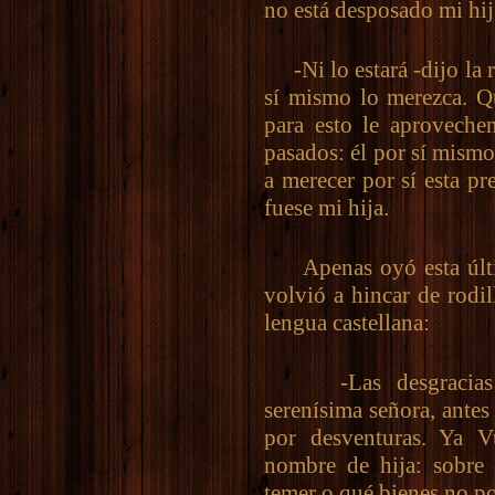
no está desposado mi hij
-Ni lo estará -dijo la r
sí mismo lo merezca. Q
para esto le aprovechen
pasados: él por sí mismo
a merecer por sí esta p
fuese mi hija.
Apenas oyó esta últim
volvió a hincar de rodil
lengua castellana:
-Las desgracias que
serenísima señora, antes
por desventuras. Ya 
nombre de hija: sobre 
temer o qué bienes no po