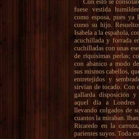
Con esto se consolaron
fuese vestida humilde
como esposa, pues ya l
como su hijo. Resueltos
Isabela a la española, co
acuchillada y forrada e
cuchilladas con unas ese
de ríquisimas perlas; c
con abanico a modo de 
sus mismos cabellos, qu
entretejidos y sembrad
sirvían de tocado. Con 
gallarda disposición y
aquel día a Londres 
llevando colgados de su
cuantos la miraban. Iban
Ricaredo en la carroza
parientes suyos. Toda es