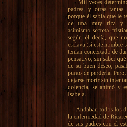
Mil veces determinó m
padres, y otras tantas
porque él sabía que le 
de una muy rica y pr
asimismo secreta cristi
según él decía, que n
esclava (si este nombre s
tenían concertado de dar
pensativo, sin saber qué
de su buen deseo, pasab
punto de perderla. Pero,
dejarse morir sin intent
dolencia, se animó y es
Isabela.
Andaban todos los de c
la enfermedad de Ricare
de sus padres con el es