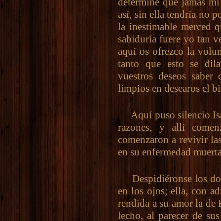
determiné que jamás mi 
así, sin ella tendría no 
la inestimable merced q
sabiduría fuere yo tan 
aquí os ofrezco la volu
tanto que esto se dila
vuestros deseos saber 
limpios en desearos el bi
Aquí puso silencio Isab
razones, y allí come
comenzaron a revivir la
en su enfermedad muerta
Despidiéronse los dos 
en los ojos; ella, con a
rendida a su amor la de 
lecho, al parecer de su