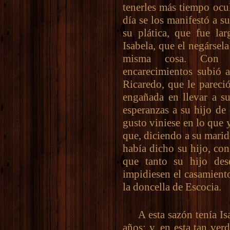
tenerles más tiempo ocu
día se los manifestó a s
su plática, que fue la
Isabela, que el negársel
misma cosa. Con t
encarecimientos subió a
Ricaredo, que le pareci
engañada en llevar a s
esperanzas a su hijo de
gusto viniese en lo que y
que, diciendo a su marid
había dicho su hijo, con
que tanto su hijo des
impidiesen el casamient
la doncella de Escocia.
A esta sazón tenía Isab
años; y, en esta tan ver