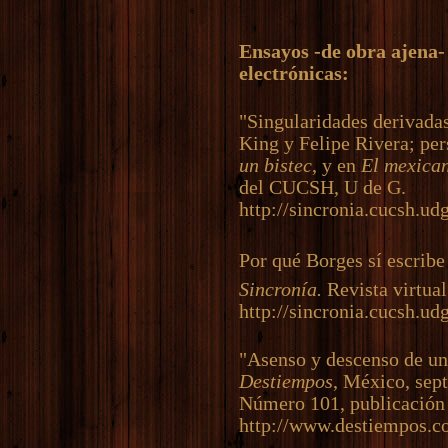
Ensayos -de obra ajena-
electrónicas:
"Singularidades derivada
King y Felipe Rivera; pe
un bistec
, y en
El mexica
del CUCSH, U de G.
http://sincronia.cucsh.u
Por qué Borges sí escribe
Sincronía.
Revista virtua
http://sincronia.cucsh.u
"Asenso y descenso de una
Destiempos
, México, sep
Número 101, publicación 
http://www.destiempos.c