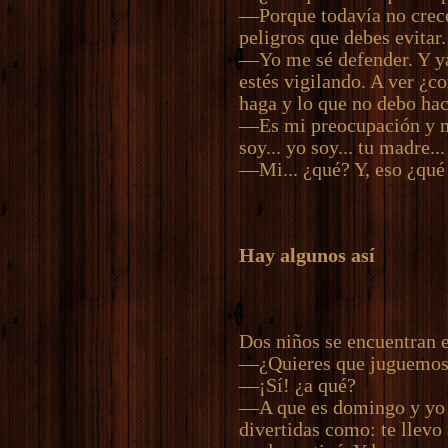
—Porque todavía no creces
peligros que debes evitar.
—Yo me sé defender. Y y
estés vigilando. A ver ¿c
haga y lo que no debo ha
—Es mi preocupación y mi
soy... yo soy... tu madre...
—Mi... ¿qué? Y, eso ¿qué
Hay algunos así
Dos niños se encuentran e
—¿Quieres que juguemos
—¡Sí! ¿a qué?
—A que es domingo y yo 
divertidas como: te llevo