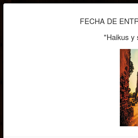
INICIO
CONCURSOS
LIBRERÍA
BIBLIOT
FECHA DE ENTR
"Haikus y 
AULA
FORMATO
DE
ESCRITURA
DIGITAL
ESCRITORES
AMIGOS
XI CERTAMEN DE HAIKUS
"MATSUO BASHÔ"
IX CERTAMEN DE SONETOS
"BLAS DE OTERO"
COMPRUEBA SI TU OBRA ESTÁ
RECOGIDA EN EL LIBRO