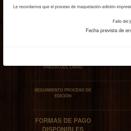
Le recordamos que el proceso de maquetación-edición-impresión
Fallo del
Fecha prevista de env
Nº de referencia:
LCEH1260
.....................................................................................
PRECIO DEL LIBRO
.....................................................................................
SEGUIMIENTO PROCESO DE
EDICIÓN
.....................................................................................
FORMAS DE PAGO
DISPONIBLES