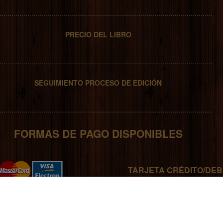
...........................................................................................................
PRECIO DEL LIBRO
...........................................................................................................
SEGUIMIENTO PROCESO DE EDICIÓN
...........................................................................................................
FORMAS DE PAGO DISPONIBLES
TARJETA CRÉDITO/DEB