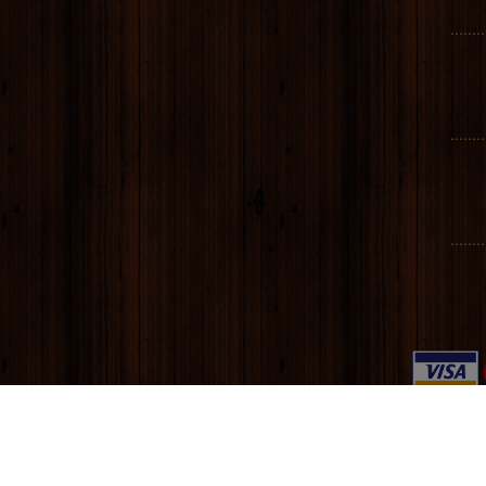
........
........
........