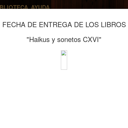
IBLIOTECA
AYUDA
FECHA DE ENTREGA DE LOS LIBROS
"Haikus y sonetos CXVI"
FORMATO DIGITAL
XI CERTAMEN DE HAIKUS "DEN SUTE-JO"
IX CERTAMEN DE SONETOS "RAFAEL ALBERTI"
COMPRUEBA SI TU OBRA ESTÁ RECOGIDA EN EL LIBRO