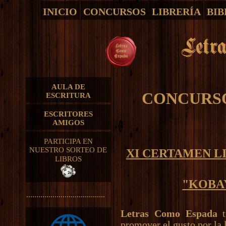
INICIO
CONCURSOS
LIBRERÍA
BIB
AULA DE
CONCURSO
ESCRITURA
ESCRITORES
AMIGOS
PARTICIPA EN
NUESTRO SORTEO DE
XI CERTAMEN L
LIBROS
"KOBAY
.......................................
Letras Como Espada
t
promover el gusto por la l