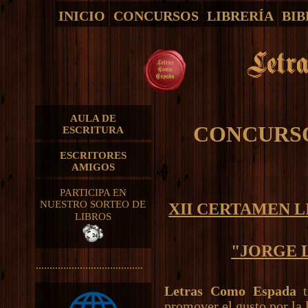
INICIO
CONCURSOS
LIBRERÍA
BIB
AULA DE
CONCURSO
ESCRITURA
ESCRITORES
AMIGOS
PARTICIPA EN
NUESTRO SORTEO DE
XII CERTAMEN L
LIBROS
"JORGE 
.......................................
Letras Como Espada
t
promover el gusto por la l