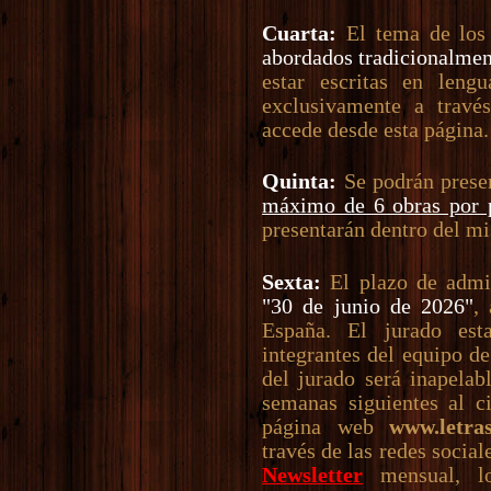
Cuarta:
El tema de los
abordados tradicionalmen
estar escritas en lengu
exclusivamente a travé
accede desde esta página.
Quinta:
Se podrán prese
máximo de 6 obras por p
presentarán dentro del m
Sexta:
El plazo de admis
"30 de junio de 2026"
,
España. El jurado es
integrantes del equipo d
del jurado será inapelab
semanas siguientes al c
página web
www.letra
través de las redes social
Newsletter
mensual, lo