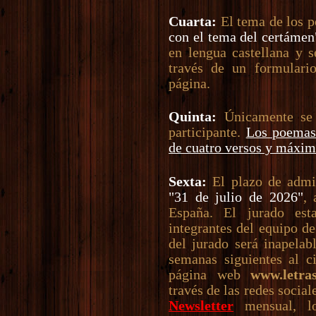
Cuarta:
El tema de los 
con el tema del certámen
en lengua castellana y 
través de un formulari
página.
Quinta:
Únicamente se 
participante.
Los poemas
de cuatro versos y máxim
Sexta:
El plazo de admis
"31 de julio de 2026"
, 
España. El jurado es
integrantes del equipo d
del jurado será inapelab
semanas siguientes al c
página web
www.letra
través de las redes social
Newsletter
mensual, lo