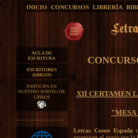
INICIO
CONCURSOS
LIBRERÍA
BIB
AULA DE
CONCURSO
ESCRITURA
ESCRITORES
AMIGOS
PARTICIPA EN
NUESTRO SORTEO DE
XII CERTAMEN L
LIBROS
"MESA
.......................................
Letras Como Espada
t
promover el gusto por la l