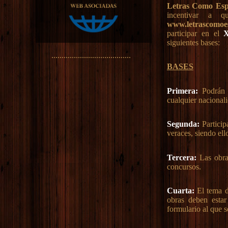
Letras Como Es
incentivar a q
www.letrascomoe
participar en el
X
siguientes bases:
.......................................
BASES
Primera:
Podrán c
cualquier nacionali
Segunda:
Particip
veraces, siendo ell
Tercera:
Las obras
concursos.
Cuarta:
El tema d
obras deben estar
formulario al que s