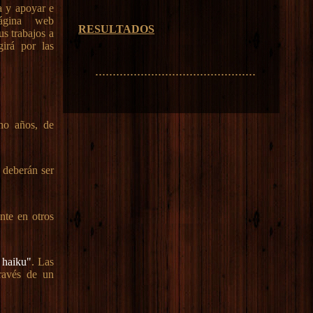
ra y apoyar e
página web
RESULTADOS
us trabajos a
girá por las
..............................................
ho años, de
s deberán ser
nte en otros
 haiku"
. Las
través de un