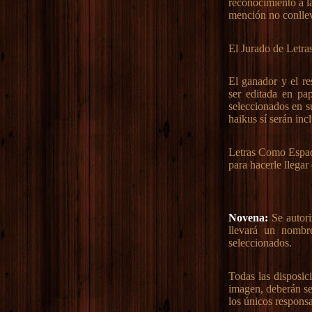
reconocimiento a l
mención no conlle
El Jurado de Letra
El ganador y el re
ser editada en pap
seleccionados en s
haikus sí serán incl
Letras Como Espada
para hacerle llegar
Novena:
Se autori
llevará un nombr
seleccionados.
Todas las disposic
imagen, deberán se
los únicos respons