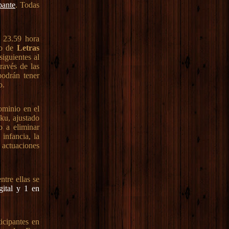
pante
. Todas
s 23.59 hora
po de
Letras
siguientes al
ravés de las
podrán tener
o.
dominio en el
iku, ajustado
o a eliminar
infancia, la
 actuaciones
ntre ellas se
gital y 1 en
icipantes en