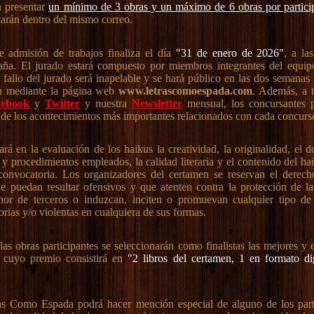
 presentar
un mínimo de 3 obras y un máximo de 6 obras por partici
tarán dentro del mismo correo.
 admisión de trabajos finaliza el día
"31 de enero de 2026"
, a la
aña. El jurado estará compuesto por miembros integrantes del equi
l fallo del jurado será inapelable y se hará público en las dos semanas 
en mediante la página web
www.letrascomoespada.com
. Además, a t
cebook
y
Twitter
y nuestra
Newsletter
mensual, los concursantes 
 de los acontecimientos más importantes relacionados con cada concurs
rá en la evaluación de los haikus la creatividad, la originalidad, el 
 y procedimientos empleados, la calidad literaria y el contenido del ha
 convocatoria. Los organizadores del certamen se reservan el derech
e puedan resultar ofensivos y que atenten contra la protección de la 
nor de terceros o induzcan, inciten o promuevan cualquier tipo de
torias y/o violentas en cualquiera de sus formas.
as obras participantes se seleccionarán como finalistas las mejores y e
r cuyo premio consistirá en
"2 libros del certamen, 1 en formato di
as Como Espada podrá hacer mención especial de alguno de los part