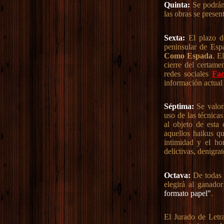
Quinta:
Se podrán
las obras se presen
Sexta:
El plazo de
peninsular de Esp
Como Espada
. E
cierre del certam
redes sociales
Fa
información actual
Séptima:
Se valora
uso de las técnicas
al objeto de esta
aquellos haikus qu
intimidad y el ho
delictivas, denigra
Octava:
De todas l
elegirá al ganado
formato papel"
.
El Jurado de Letr