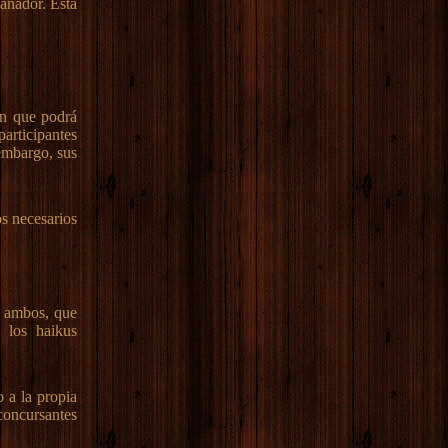
ganador. Esta
ón que podrá
articipantes
 embargo, sus
os necesarios
o ambos, que
 los haikus
o a la propia
 concursantes