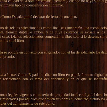
a alta calidad de la obra presentada, siempre y cuando no haya sido el 
va ningún tipo de compensación ni premio.
s Como Espada podrá declarar desierto el concurso.
sto de relatos seleccionados como finalistas integrarán una recopilaci
el, formato digital o ambos, y de cuya existencia se avisará a los p
u caso. Dichos seleccionados comprarán el libro solo si lo desean, sin
uidos en el libro.
 se pondrá en contacto con el ganador con el fin de solicitarle los dat
 el premio.
za a Letras Como Espada a editar un libro en papel, formato digital 
e relacionado con el tema del concurso y en el que se incluirán
iones legales vigentes en materia de propiedad intelectual y del derech
r respetadas por aquellos que envíen sus obras al concurso, siendo los
ables del cumplimiento de este punto.