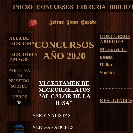
INICIO
CONCURSOS
LIBRERÍA
BIBLIO
CONCURSOS
AULA DE
ABIERTOS
CONCURSOS
ESCRITURA
Microrrelatos
AÑO 2020
ESCRITORES
Poesía
AMIGOS
Haiku
PARTICIPA
Sonetos
EN
NUESTRO
VI CERTAMEN DE
.......................
SORTEO
MICRORRELATOS
DE
"AL CALOR DE LA
LIBROS
RESULTADOS
RISA"
.......................
.......................................
VER FINALISTAS
VER GANADORES