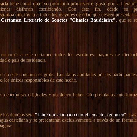
pada
tiene como objetivo prioritario promover el gusto por la literatu
uienes disfrutan escribiendo. Con este fin, desde su 
spada.com
, invita a todos los mayores de edad que deseen presentar s
Certamen Literario de Sonetos "Charles Baudelaire"
, que se r
oncurrir a este certamen todos los escritores mayores de diecioc
dad o país de residencia.
ar en este concurso es gratis. Los datos aportados por los participante
os los únicos responsables de este hecho.
 deberán ser originales y no deben haber sido premiadas anteriorme
e los donetos será
"Libre o relacionado con el tema del certámen"
. Las
engua castellana y se presentarán exclusivamente a través de un formula
página.