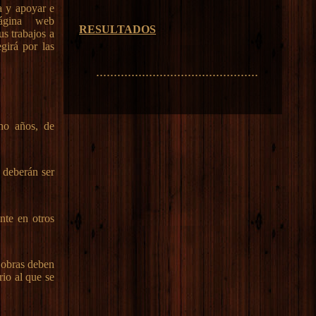
ra y apoyar e
página web
RESULTADOS
us trabajos a
egirá por las
..............................................
ho años, de
s deberán ser
nte en otros
 obras deben
rio al que se