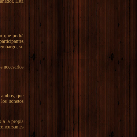
ganador. Esta
ón que podrá
articipantes
 embargo, su
os necesarios
o ambos, que
los sonetos
o a la propia
 concursantes