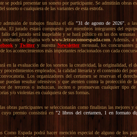
 se podrá presentar un soneto por participante. Se admitirán obras esc
del soneto o cualquiera de las variantes de esta estrofa.
 admisión de trabajos finaliza el día
"31 de agosto de 2026"
, a la
aña. El jurado estará compuesto por miembros integrantes del equi
l fallo del jurado será inapelable y se hará público en las dos semanas 
en mediante la página web
www.letrascomoespada.com
. Además, a t
cebook
y
Twitter
y nuestra
Newsletter
mensual, los concursantes 
 de los acontecimientos más importantes relacionados con cada concurs
rá en la evaluación de los sonetos la creatividad, la originalidad, el 
 y procedimientos empleados, la calidad literaria y el contenido del po
 convocatoria. Los organizadores del certamen se reservan el derech
ue puedan resultar ofensivos y que atenten contra la protección de la 
nor de terceros o induzcan, inciten o promuevan cualquier tipo de
torias y/o violentas en cualquiera de sus formas.
as obras participantes se seleccionarán como finalistas las mejores y e
r cuyo premio consistirá en
"2 libros del certamen, 1 en formato di
as Como Espada podrá hacer mención especial de alguno de los part