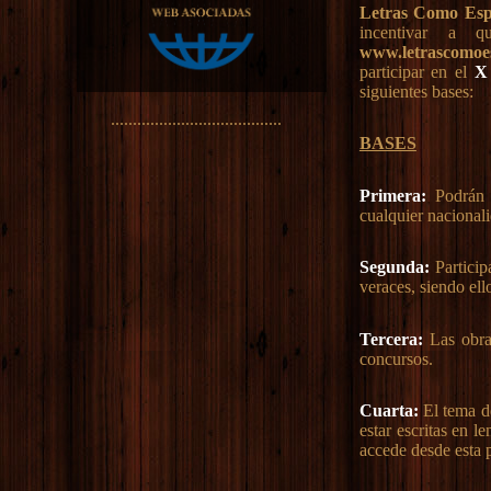
Letras Como Es
incentivar a q
www.letrascomoe
participar en el
X 
siguientes bases:
.......................................
BASES
Primera:
Podrán c
cualquier nacionali
Segunda:
Particip
veraces, siendo ell
Tercera:
Las obras
concursos.
Cuarta:
El tema d
estar escritas en l
accede desde esta 