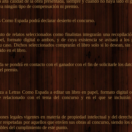
a alta calidad de la obra presentada, siempre y cuando no haya sido el 
va ningún tipo de compensación ni premio.
s Como Espada podrá declarar desierto el concurso.
sto de relatos seleccionados como finalistas integrarán una recopilaci
el, formato digital o ambos, y de cuya existencia se avisará a los p
u caso. Dichos seleccionados comprarán el libro solo si lo desean, sin
ido en el libro.
 se pondrá en contacto con el ganador con el fin de solicitarle los dat
 el premio.
za a Letras Como Espada a editar un libro en papel, formato digital 
e relacionado con el tema del concurso y en el que se incluirán 
iones legales vigentes en materia de propiedad intelectual y del derech
r respetadas por aquellos que envíen sus obras al concurso, siendo los
ables del cumplimiento de este punto.