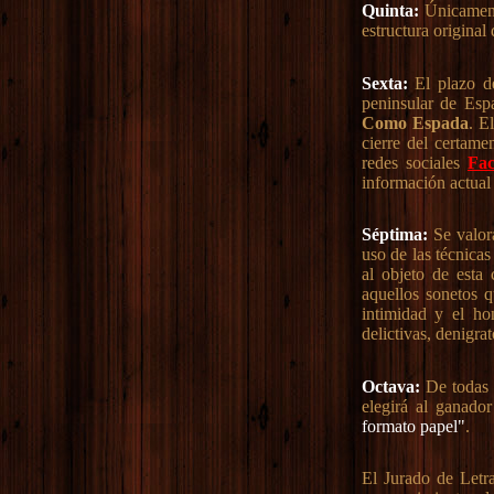
Quinta:
Únicamente
estructura original 
Sexta:
El plazo de
peninsular de Esp
Como Espada
. E
cierre del certam
redes sociales
Fa
información actual
Séptima:
Se valora
uso de las técnicas
al objeto de esta
aquellos sonetos q
intimidad y el ho
delictivas, denigra
Octava:
De todas l
elegirá al ganado
formato papel"
.
El Jurado de Letr