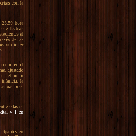
ritas con la
s 23.59 hora
po de
Letras
siguientes al
ravés de las
podrán tener
o.
dominio en el
ema, ajustado
o a eliminar
infancia, la
 actuaciones
ntre ellas se
gital y 1 en
icipantes en